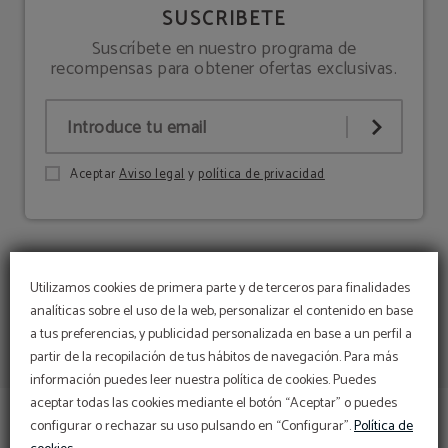
SUSCRIBETE
Suscríbete en nuestro programa de
recompensas para obtener ofertas exclusivas.
Aceptar
Aviso legal
y
política de privacidad
Utilizamos cookies de primera parte y de terceros para finalidades
analíticas sobre el uso de la web, personalizar el contenido en base
a tus preferencias, y publicidad personalizada en base a un perfil a
partir de la recopilación de tus hábitos de navegación. Para más
Disfruta del Romance y la
información puedes leer nuestra política de cookies. Puedes
Magia del Amor
aceptar todas las cookies mediante el botón “Aceptar” o puedes
DESCUBRE NUESTRO PAQUETE Y DÉJANOS
CONSENTIRTE:
configurar o rechazar su uso pulsando en “Configurar”.
Política de
Habitación, Desayunos, Cenas de 5 tiempos, Uso