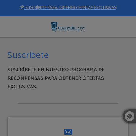
SUSCRÍBETE PARA OBTENER OFERTAS EXCLUSIVAS
Suscribete del Plaza Paitilla Inn en Ciudad de Panamá. Web Oficial.
Suscribete
SUSCRÍBETE EN NUESTRO PROGRAMA DE
RECOMPENSAS PARA OBTENER OFERTAS
EXCLUSIVAS.