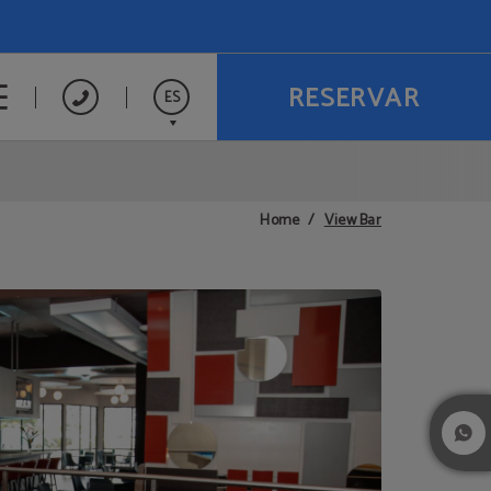
RESERVAR
ES
English
View Bar
Home