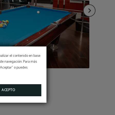
nalizar el contenido en base
a
os de navegación. Para más
 “Aceptar” o puedes
RTE:
pa o
y mas!
ACEPTO