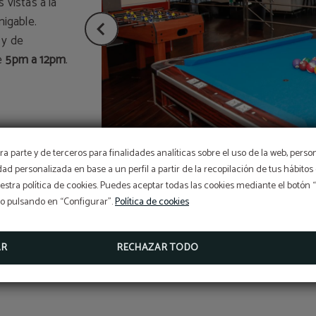
vistas a la
migable.
y de
de
5pm a 12pm
.
a parte y de terceros para finalidades analíticas sobre el uso de la web, perso
Disfruta del Romance y l
idad personalizada en base a un perfil a partir de la recopilación de tus hábit
Magia del Amor
stra política de cookies. Puedes aceptar todas las cookies mediante el botón
DESCUBRE NUESTRO PAQUETE Y DÉJANOS CONSENTI
so pulsando en “Configurar”.
Política de cookies
Habitación, Desayunos, Cenas de 5 tiempos, Uso del S
decoración en la habitación, Botella de vino espumante...
AR
RECHAZAR TODO
RESERVA AQUÍ